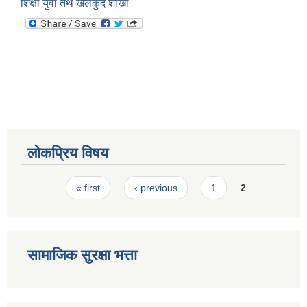
शिक्षा युवा तथ खेलकुद शाखा
स्मार्टपालिका बागचौर (Integrated digital profile & smart palika bagchaur)
लोकप्रिय विषय
Pages
« first
‹ previous
1
2
सामाजिक सुरक्षा भत्ता