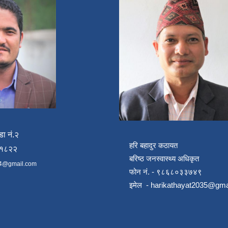
डा नं.२
हरि बहादुर कठायत
४१८२२
बरिष्ठ जनस्वास्थ्य अधिकृत
4@gmail.com
फोन नं. - ९८६८०३३७४९
इमेल -
harikathayat2035@gma