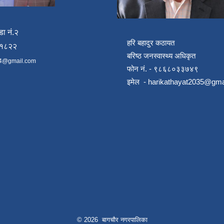
डा नं.२
हरि बहादुर कठायत
४१८२२
बरिष्ठ जनस्वास्थ्य अधिकृत
4@gmail.com
फोन नं. - ९८६८०३३७४९
इमेल -
harikathayat2035@gma
© 2026 बागचौर नगरपालिका