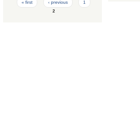
Pages
« first
‹ previous
1
2