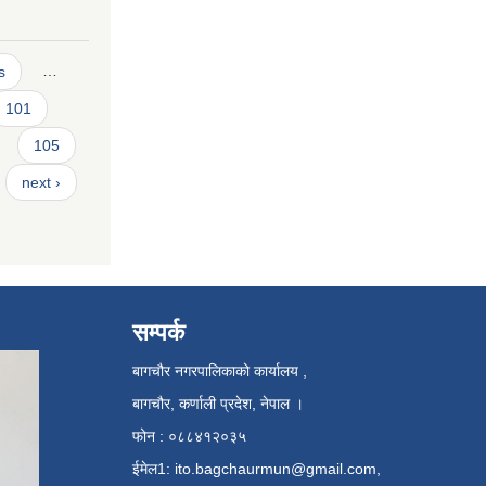
s
…
101
105
next ›
सम्पर्क
बागचौर नगरपालिकाको कार्यालय ,
बागचौर, कर्णाली प्रदेश, नेपाल ।
फोन : ०८८४१२०३५
ईमेल1:
ito.bagchaurmun@gmail.com
,