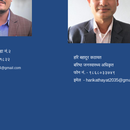
डा नं.२
हरि बहादुर कठायत
४१८२२
बरिष्ठ जनस्वास्थ्य अधिकृत
4@gmail.com
फोन नं. - ९८६८०३३७४९
इमेल -
harikathayat2035@gma