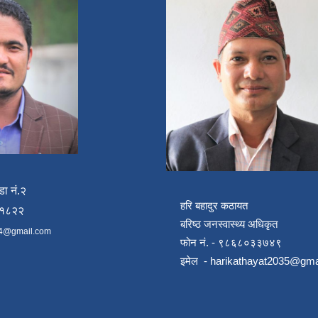
डा नं.२
हरि बहादुर कठायत
४१८२२
बरिष्ठ जनस्वास्थ्य अधिकृत
4@gmail.com
फोन नं. - ९८६८०३३७४९
इमेल -
harikathayat2035@gma