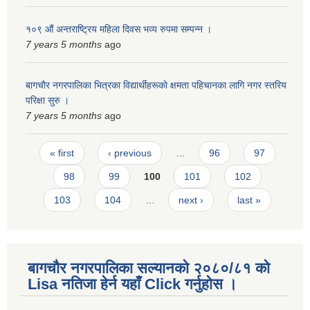
१०९ औं अन्तराष्ट्रिय महिला दिवस भव्य रुपमा सम्पन्न ।
7 years 5 months
ago
बागचाैर नगरपालिका भित्रका विद्यार्थीहरूकाे क्षमता पहिचानका लागि नगर स्तरिय
परिक्षा सुरु ।
7 years 5 months
ago
Pages
« first
‹ previous
…
96
97
98
99
100
101
102
103
104
…
next ›
last »
बागचौर नगरपालिका सल्यानको २०८०/८१ को
Lisa नतिजा हेर्न यहाँ Click गर्नुहोस ।