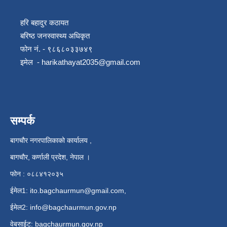
हरि बहादुर कठायत
बरिष्ठ जनस्वास्थ्य अधिकृत
फोन नं. - ९८६८०३३७४९
इमेल -
harikathayat2035@gmail.com
सम्पर्क
बागचौर नगरपालिकाको कार्यालय ,
बागचौर, कर्णाली प्रदेश, नेपाल ।
फोन : ०८८४१२०३५
ईमेल1:
ito.bagchaurmun@gmail.com
,
ईमेल2:
info@bagchaurmun.gov.np
वे‍बसाईट: bagchaurmun.gov.np