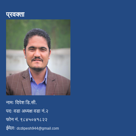
प्रवक्ता
नामः दिपेश डि.सी.
पदः वडा अध्यक्ष वडा नं.२
फोन नं. ९८४५०४१८२२
ईमेलः
dcdipesh944@gmail.com