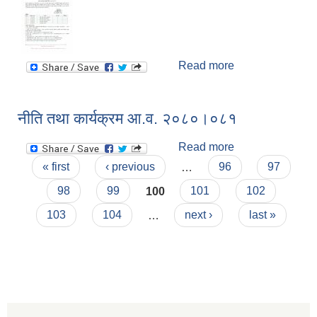
Read more
about करार सेवामा
कर्मचारी पदपुर्ति गर्ने
सम्बन्धि सूचना ।
नीति तथा कार्यक्रम आ.व. २०८०।०८१
Read more
about नीति तथा
Pages
कार्यक्रम आ.व.
« first
‹ previous
…
96
97
२०८०।०८१
98
99
100
101
102
103
104
…
next ›
last »