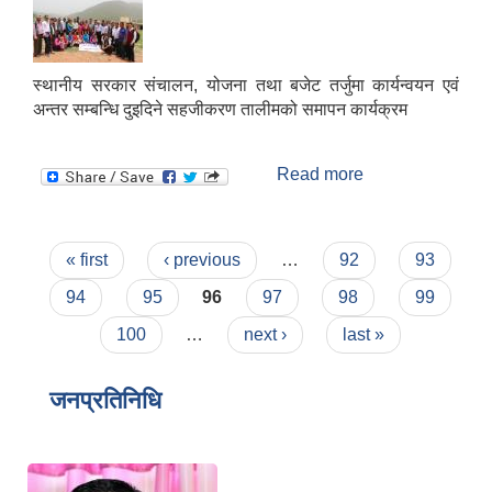
स्मार्टपालिका बागचौर (Integrated digital profile & smart palika bagchaur)
स्थानीय सरकार संचालन, योजना तथा बजेट तर्जुमा कार्यन्वयन एवं
अन्तर सम्बन्धि दुइदिने सहजीकरण तालीमको समापन कार्यक्रम
Read more
about स्थानीय
सरकार संचालन,
योजना तथा बजेट
तर्जुमा कार्यन्वयन एवं
Pages
« first
‹ previous
…
92
93
अन्तर सम्बन्धि
दुइदिने सहजीकरण
94
95
96
97
98
99
तालीमको आज
100
…
next ›
last »
समापन कार्यक्रम
जनप्रतिनिधि