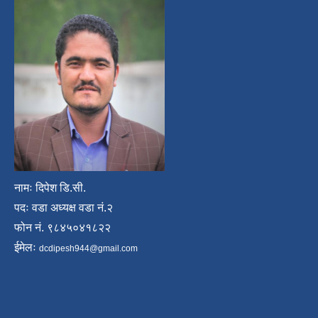
नामः दिपेश डि.सी.
पदः वडा अध्यक्ष वडा नं.२
फोन नं. ९८४५०४१८२२
ईमेलः
dcdipesh944@gmail.com