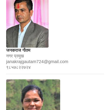
जनकराज गौतम
नगर प्रमुख
janakrajgautam724@gmail.com
९८५७८२२७२४