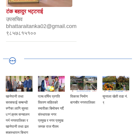
टंक बहादुर भट्टराई
उपसचिव
bhattaraitanka02@gmail.com
९८५७८१५१००
खानेपानी तथा
पञ्च वर्षिय प्रगति
विकास निर्माण
सुन्तला खेती वडा नं.
सरसफाई सम्बन्धी
विवरण सहितको
बागचौर नगरपालिका
९
सबैका लागि सुस्वा
स्मारीका बिमोचन गर्दै
कार्यक्रम सन्चालन
संस्थापक नगर
गर्न नगरपालिका र
प्रमुख र नगर प्रमुख
खानेपानी तथा ढल
जनक राज गौतम
ब्यबस्थापन बिभाग