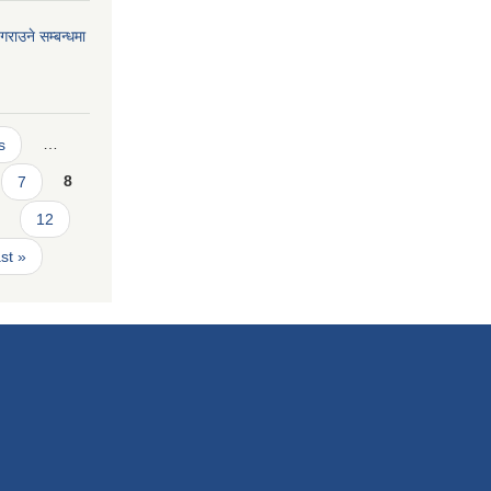
गराउने सम्बन्धमा
s
…
7
8
12
ast »