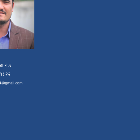
डा नं.२
४१८२२
4@gmail.com