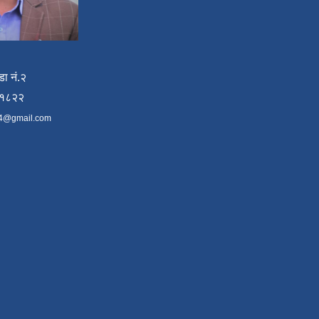
डा नं.२
४१८२२
4@gmail.com