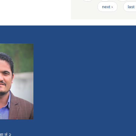
next ›
last
डा नं.२