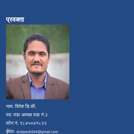
प्रवक्ता
नामः दिपेश डि.सी.
पदः वडा अध्यक्ष वडा नं.२
फोन नं. ९८४५०४१८२२
ईमेलः
dcdipesh944@gmail.com