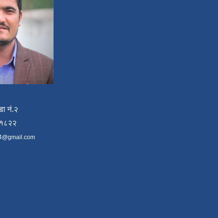
डा नं.२
४१८२२
4@gmail.com