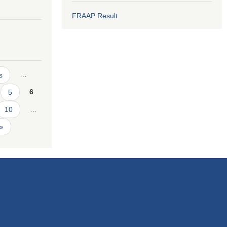
FRAAP Result
s
…
5
6
10
…
 »