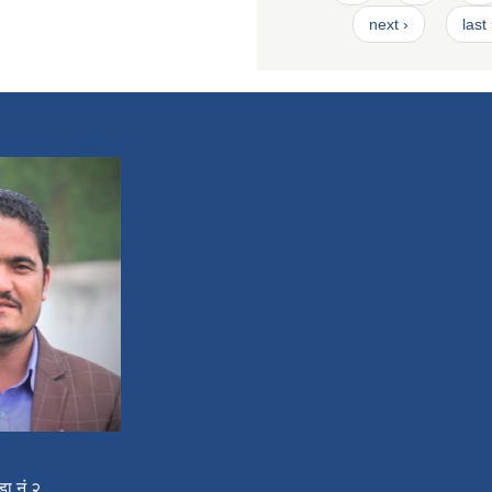
next ›
last
डा नं.२