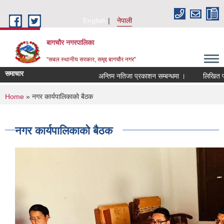
Skip to main content
English
नेपाली
बागचौर नगरपालिका
“सबल स्थानीय सरकार, समृद्द बागचौर नगर”
समाचार
अन्तिम नतिजा प्रकाशन सम्बन्धमा ।
लिखित परीक्ष
You are here
Home
» नगर कार्यपालिकाको बैठक
नगर कार्यपालिकाको बैठक