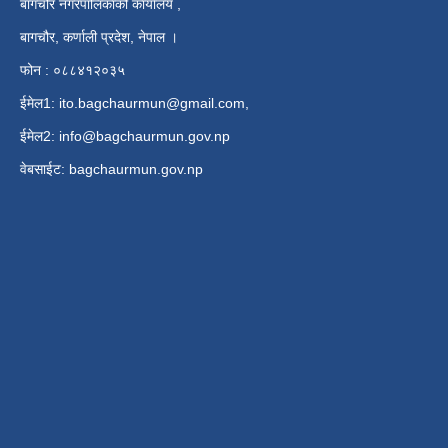
बागचौर नगरपालिकाको कार्यालय ,
बागचौर, कर्णाली प्रदेश, नेपाल ।
फोन : ०८८४१२०३५
ईमेल1:
ito.bagchaurmun@gmail.com
,
ईमेल2:
info@bagchaurmun.gov.np
वे‍बसाईट: bagchaurmun.gov.np