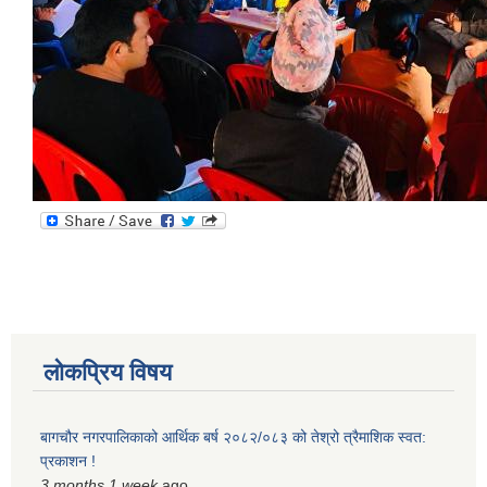
स्मार्टपालिका बागचौर (Integrated digital profile & smart palika bagchaur)
लोकप्रिय विषय
बागचौर नगरपालिकाको आर्थिक बर्ष २०८२/०८३ को तेश्रो त्रैमाशिक स्वत:
प्रकाशन !
3 months 1 week
ago