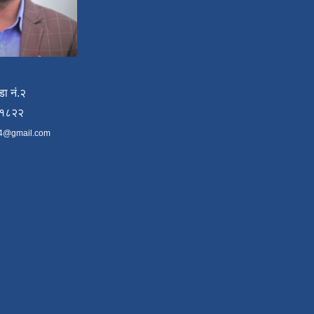
डा नं.२
४१८२२
4@gmail.com