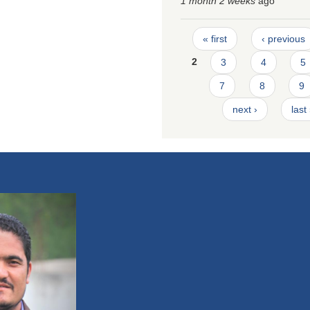
1 month 2 weeks
ago
Pages
« first
‹ previous
2
3
4
5
7
8
9
next ›
last