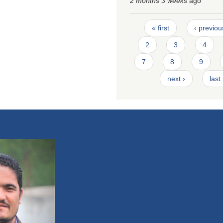
2 months 3 weeks
ago
Pages
« first
‹ previou
2
3
4
7
8
9
next ›
last