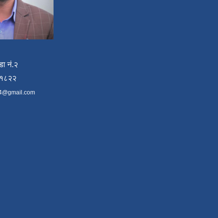
डा नं.२
४१८२२
4@gmail.com