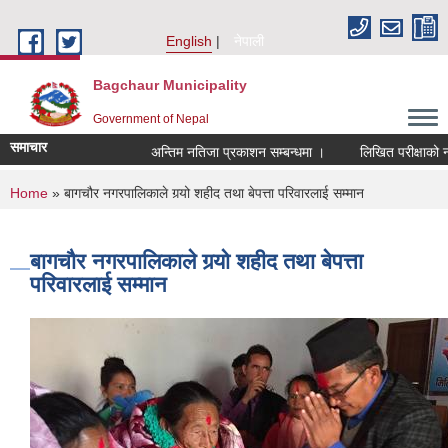
Skip to main content
English
नेपाली
Bagchaur Municipality
Government of Nepal
समाचार
अन्तिम नतिजा प्रकाशन सम्बन्धमा ।
लिखित परीक्षाको नतिज
You are here
Home
» बागचौर नगरपालिकाले गर्‍यो शहीद तथा बेपत्ता परिवारलाई सम्मान
बागचौर नगरपालिकाले गर्‍यो शहीद तथा बेपत्ता
परिवारलाई सम्मान