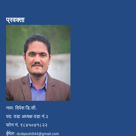
प्रवक्ता
नामः दिपेश डि.सी.
पदः वडा अध्यक्ष वडा नं.२
फोन नं. ९८४५०४१८२२
ईमेलः
dcdipesh944@gmail.com