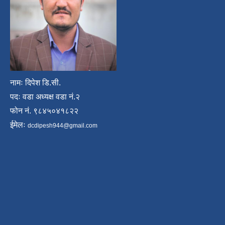
नामः दिपेश डि.सी.
पदः वडा अध्यक्ष वडा नं.२
फोन नं. ९८४५०४१८२२
ईमेलः
dcdipesh944@gmail.com