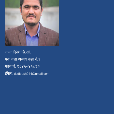
नामः दिपेश डि.सी.
पदः वडा अध्यक्ष वडा नं.२
फोन नं. ९८४५०४१८२२
ईमेलः
dcdipesh944@gmail.com