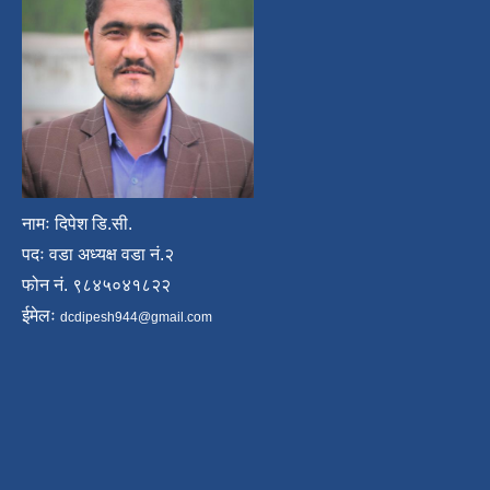
नामः दिपेश डि.सी.
पदः वडा अध्यक्ष वडा नं.२
फोन नं. ९८४५०४१८२२
ईमेलः
dcdipesh944@gmail.com