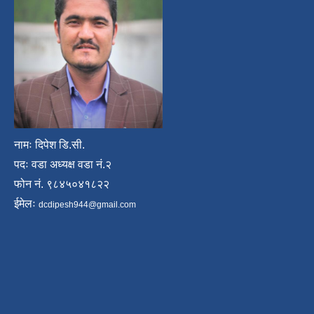
नामः दिपेश डि.सी.
पदः वडा अध्यक्ष वडा नं.२
फोन नं. ९८४५०४१८२२
ईमेलः
dcdipesh944@gmail.com