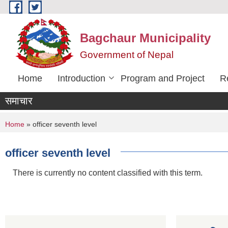
Skip to main content
Bagchaur Municipality
Government of Nepal
Home
Introduction
Program and Project
R
समाचार
You are here
Home
» officer seventh level
officer seventh level
There is currently no content classified with this term.