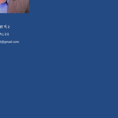
डा नं.२
४१८२२
4@gmail.com