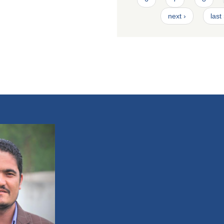
next ›
last