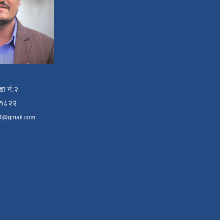
डा नं.२
४१८२२
4@gmail.com