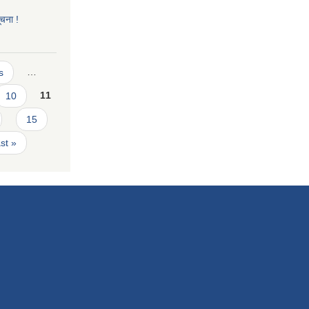
ूचना !
s
…
10
11
15
ast »