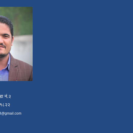
डा नं.२
४१८२२
4@gmail.com