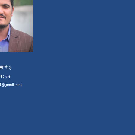
डा नं.२
४१८२२
4@gmail.com