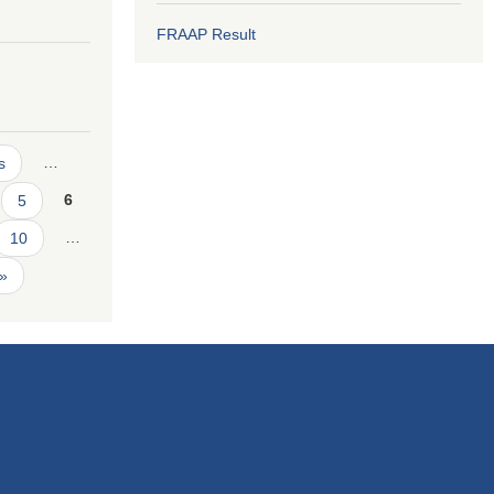
FRAAP Result
s
…
5
6
10
…
 »