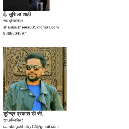
ई. सुशिला शाही
सव.इन्जिनियर
shahisusheela035@gmail.com
9868604897
भुपेन्द्र प्रकाश डी सी.
सव.इन्जिनियर
sambegchhetry12@gmail.com