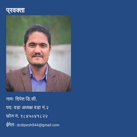
प्रवक्ता
नामः दिपेश डि.सी.
पदः वडा अध्यक्ष वडा नं.२
फोन नं. ९८४५०४१८२२
ईमेलः
dcdipesh944@gmail.com