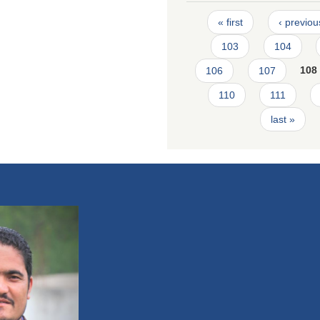
Pages
« first
‹ previou
103
104
106
107
108
110
111
last »