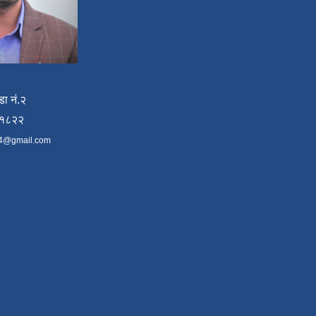
डा नं.२
४१८२२
4@gmail.com