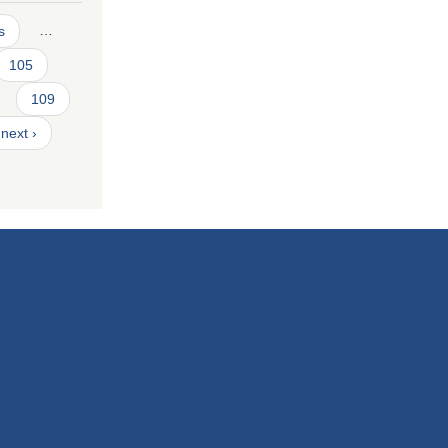
s
…
105
109
next ›