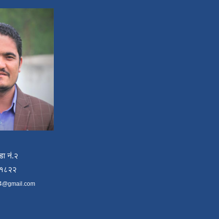
डा नं.२
४१८२२
4@gmail.com