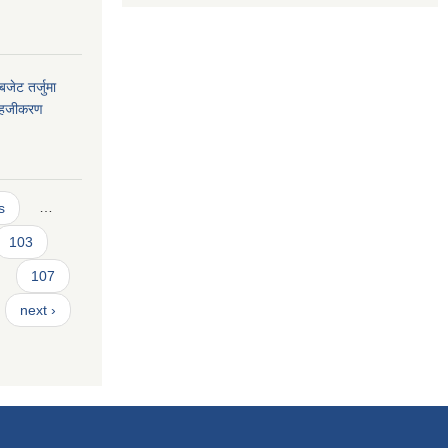
जेट तर्जुमा
े सहजीकरण
s
…
103
107
next ›