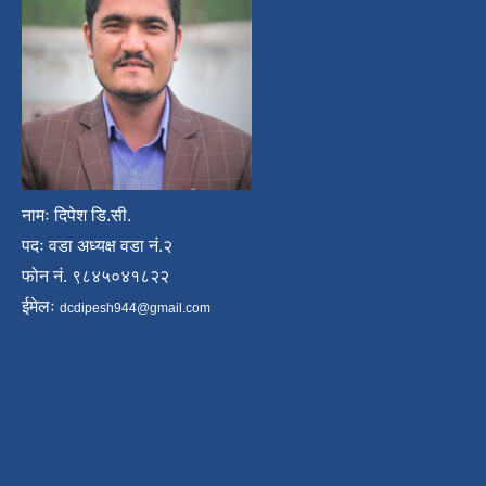
नामः दिपेश डि.सी.
पदः वडा अध्यक्ष वडा नं.२
फोन नं. ९८४५०४१८२२
ईमेलः
dcdipesh944@gmail.com