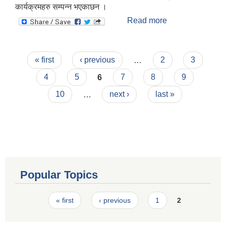
कार्यक्रमहरु सम्पन्न भएकाछन ।
Read more
about १०९ औं
अन्तराष्ट्रिय महिला
दिवस भव्य रुपमा
सम्पन्न ।
Pages
« first
‹ previous
…
2
3
4
5
6
7
8
9
10
…
next ›
last »
Popular Topics
Pages
« first
‹ previous
1
2