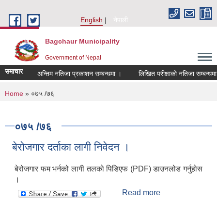
Skip to main content
English
नेपाली
Bagchaur Municipality
Government of Nepal
समाचार
अन्तिम नतिजा प्रकाशन सम्बन्धमा ।
लिखित परीक्षाको नतिजा सम्बन्धमा 
You are here
Home
» ०७५ /७६
०७५ /७६
बेरोजगार दर्ताका लागी निवेदन ।
बेरोजगार फम भर्नको लागी तलको पिडिएफ (PDF) डाउनलोड गर्नुहोस
।
Read more
about बेरोजगार
दर्ताका लागी निवेदन
।