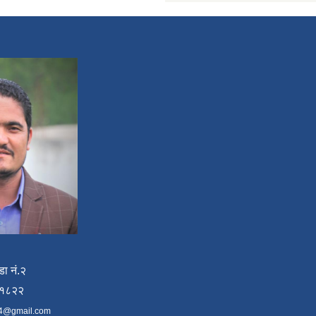
डा नं.२
४१८२२
4@gmail.com