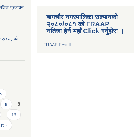
िम नतिजा प्रकाशन
बागचौर नगरपालिका सल्यानको
२०८०/०८१ को FRAAP
नतिजा हेर्न यहाँ Click गर्नुहोस ।
०८२/०८३ को
FRAAP Result
s
…
8
9
13
ast »