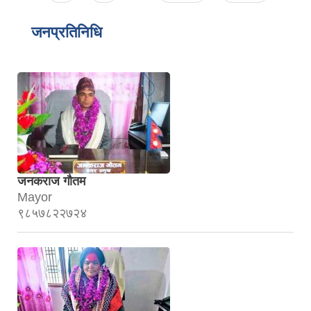
जनप्रतिनिधि
जनकराज गौतम
Mayor
९८५७८२२७२४