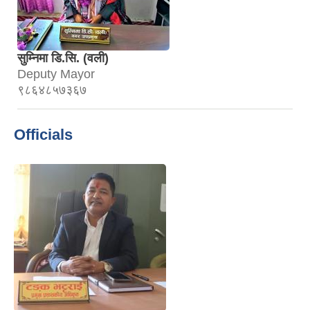
सुम्निमा डि.सि. (वली)
Deputy Mayor
९८६४८५७३६७
Officials