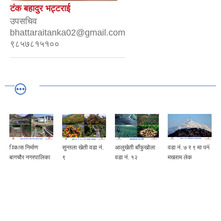
टंक बहादुर भट्टराई
उपसचिव
bhattaraitanka02@gmail.com
९८५७८१५१००
विकास निर्माण
सुन्तला खेती वडा नं.
आलुखेती बाँफुखोला
वडा नं. ७ र ९ मा पर्ने
बागचौर नगरपालिका
९
वडा नं. १२
मख्लाम लेक