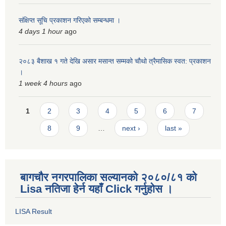
संक्षिप्त सूचि प्रकाशन गरिएको सम्बन्धमा ।
4 days 1 hour
ago
२०८३ बैशाख १ गते देखि असार मसान्त सम्मको चौथो त्रैमासिक स्वत: प्रकाशन
।
1 week 4 hours
ago
Pages
1
2
3
4
5
6
7
8
9
…
next ›
last »
बागचौर नगरपालिका सल्यानको २०८०/८१ को
Lisa नतिजा हेर्न यहाँ Click गर्नुहोस ।
LISA Result