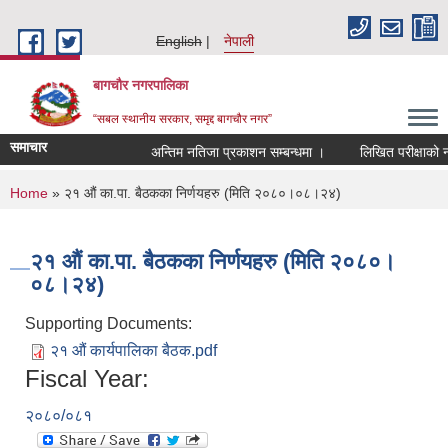
Skip to main content
English
नेपाली
बागचौर नगरपालिका
“सबल स्थानीय सरकार, समृद्द बागचौर नगर”
समाचार
अन्तिम नतिजा प्रकाशन सम्बन्धमा ।
लिखित परीक्षाको नति
You are here
Home
» २१ औं का.पा. बैठकका निर्णयहरु (मिति २०८०।०८।२४)
२१ औं का.पा. बैठकका निर्णयहरु (मिति २०८०।
०८।२४)
Supporting Documents:
२१ औं कार्यपालिका बैठक.pdf
Fiscal Year:
२०८०/०८१