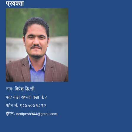
प्रवक्ता
नामः दिपेश डि.सी.
पदः वडा अध्यक्ष वडा नं.२
फोन नं. ९८४५०४१८२२
ईमेलः
dcdipesh944@gmail.com