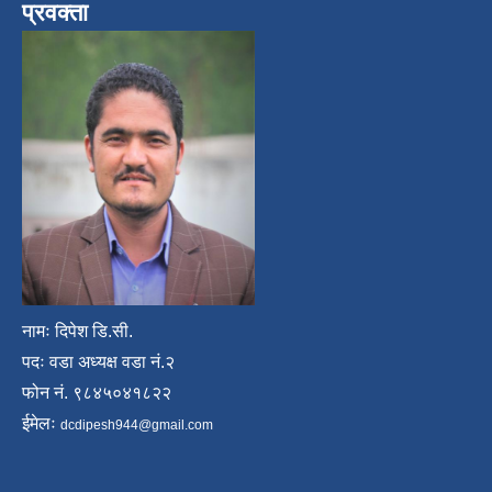
प्रवक्ता
नामः दिपेश डि.सी.
पदः वडा अध्यक्ष वडा नं.२
फोन नं. ९८४५०४१८२२
ईमेलः
dcdipesh944@gmail.com