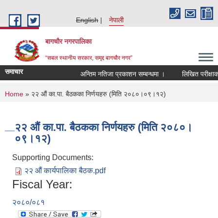
Skip to main content
English
नेपाली
बागचौर नगरपालिका
“सबल स्थानीय सरकार, समृद्द बागचौर नगर”
समाचार
अन्तिम नतिजा प्रकाशन सम्बन्धमा ।
लिखित परीक्षाको 
You are here
Home
» २२ औं का.पा. बैठकका निर्णयहरु (मिति २०८०।०९।१२)
२२ औं का.पा. बैठकका निर्णयहरु (मिति २०८०।
०९।१२)
Supporting Documents:
२२ औं कार्यपालिका बैठक.pdf
Fiscal Year:
२०८०/०८१