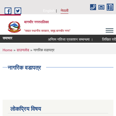
Skip to main content
English
नेपाली
बागचौर नगरपालिका
“सबल स्थानीय सरकार, समृद्द बागचौर नगर”
समाचार
अन्तिम नतिजा प्रकाशन सम्बन्धमा ।
लिखित परीक्ष
You are here
Home
»
डाउनलोड
» नागरिक वडापत्र
नागरिक वडापत्र
लोकप्रिय विषय