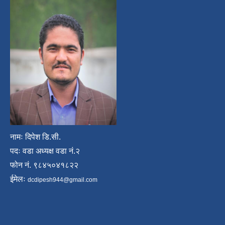
नामः दिपेश डि.सी.
पदः वडा अध्यक्ष वडा नं.२
फोन नं. ९८४५०४१८२२
ईमेलः
dcdipesh944@gmail.com