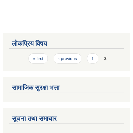
स्मार्टपालिका बागचौर (Integrated digital profile & smart palika bagchaur)
लोकप्रिय विषय
Pages
« first
‹ previous
1
2
सामाजिक सुरक्षा भत्ता
सूचना तथा समाचार