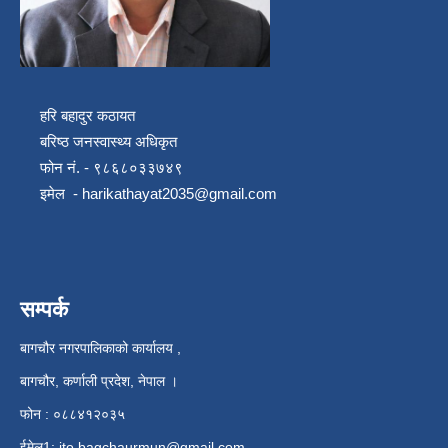
हरि बहादुर कठायत
बरिष्ठ जनस्वास्थ्य अधिकृत
फोन नं. - ९८६८०३३७४९
इमेल -
harikathayat2035@gmail.com
सम्पर्क
बागचौर नगरपालिकाको कार्यालय ,
बागचौर, कर्णाली प्रदेश, नेपाल ।
फोन : ०८८४१२०३५
ईमेल1:
ito.bagchaurmun@gmail.com
,