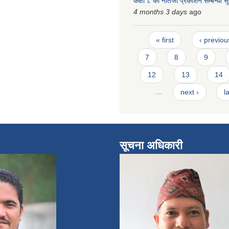
कक्षा ८ को नतिजा प्रकाशन सम्बन्धी स
4 months 3 days
ago
Pages
« first
‹ previou
7
8
9
12
13
14
…
next ›
l
सूचना अधिकारी