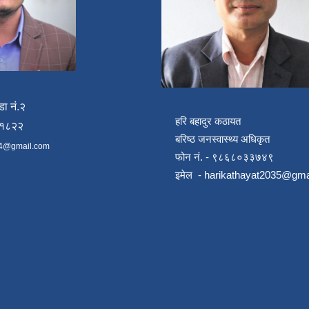
डा नं.२
हरि बहादुर कठायत
४१८२२
बरिष्ठ जनस्वास्थ्य अधिकृत
4@gmail.com
फोन नं. - ९८६८०३३७४९
इमेल -
harikathayat2035@gma