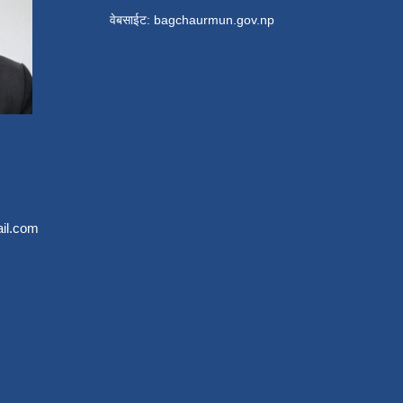
वे‍बसाईट: bagchaurmun.gov.np
il.com