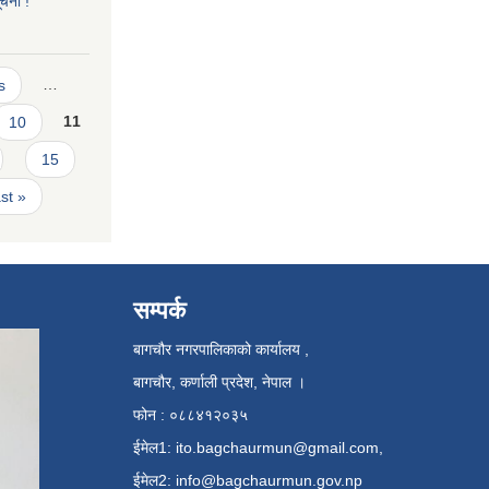
ूचना !
s
…
10
11
15
ast »
सम्पर्क
बागचौर नगरपालिकाको कार्यालय ,
बागचौर, कर्णाली प्रदेश, नेपाल ।
फोन : ०८८४१२०३५
ईमेल1:
ito.bagchaurmun@gmail.com
,
ईमेल2:
info@bagchaurmun.gov.np