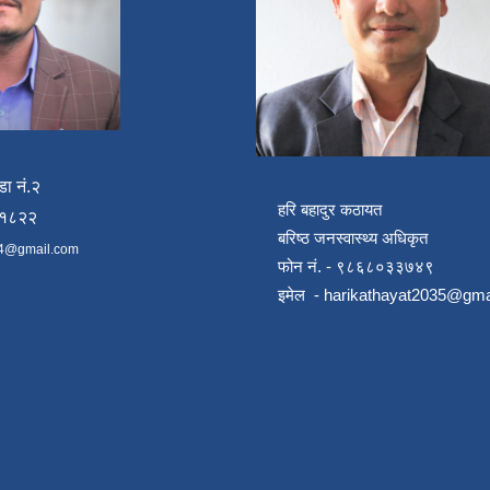
डा नं.२
हरि बहादुर कठायत
४१८२२
बरिष्ठ जनस्वास्थ्य अधिकृत
4@gmail.com
फोन नं. - ९८६८०३३७४९
इमेल -
harikathayat2035@gma