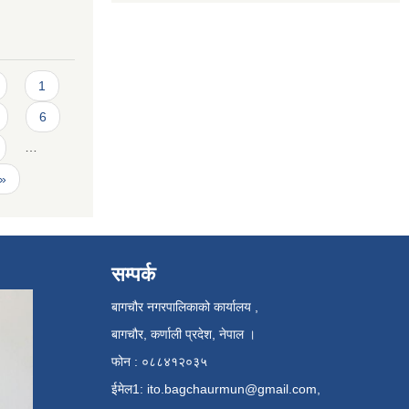
1
6
…
 »
सम्पर्क
बागचौर नगरपालिकाको कार्यालय ,
बागचौर, कर्णाली प्रदेश, नेपाल ।
फोन : ०८८४१२०३५
ईमेल1:
ito.bagchaurmun@gmail.com
,