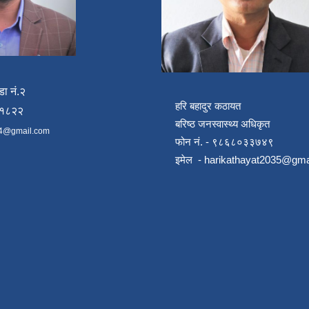
डा नं.२
हरि बहादुर कठायत
४१८२२
बरिष्ठ जनस्वास्थ्य अधिकृत
4@gmail.com
फोन नं. - ९८६८०३३७४९
इमेल -
harikathayat2035@gma