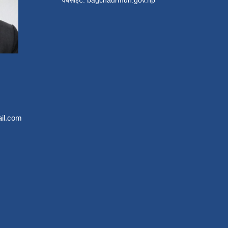
वे‍बसाईट: bagchaurmun.gov.np
il.com