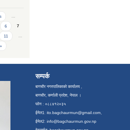
s
…
6
7
11
…
 »
सम्पर्क
बागचौर नगरपालिकाको कार्यालय ,
बागचौर, कर्णाली प्रदेश, नेपाल ।
फोन : ०८८४१२०३५
ईमेल1:
ito.bagchaurmun@gmail.com
,
ईमेल2:
info@bagchaurmun.gov.np