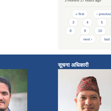
3 months 17 hours
ago
Pages
« first
‹ previou
3
4
5
8
9
10
next ›
last
सूचना अधिकारी