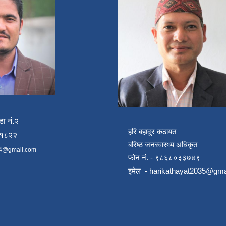
डा नं.२
हरि बहादुर कठायत
४१८२२
बरिष्ठ जनस्वास्थ्य अधिकृत
4@gmail.com
फोन नं. - ९८६८०३३७४९
इमेल -
harikathayat2035@gma