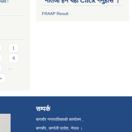
नतिजा हेर्न यहाँ Click गर्नुहोस ।
्धमा !
FRAAP Result
1
6
…
 »
सम्पर्क
बागचौर नगरपालिकाको कार्यालय ,
बागचौर, कर्णाली प्रदेश, नेपाल ।