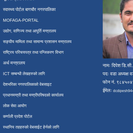
स्वास्थ्य पोर्टल बागचौर नगरपालिका
MOFAGA-PORTAL
उद्योग, वाणिज्य तथा आपूर्ति मन्त्रालय
सङ्घीय मामिला तथा सामान्य प्रशासन मन्त्रालय
राष्ट्रिय परिचयपत्र तथा पन्जिकरण विभाग
अर्थ मन्त्रालय
नामः दिपेश डि.सी.
ICT सम्बन्धी लेखहरुको लागि
पदः वडा अध्यक्ष व
फोन नं. ९८४५०
देशभरिका नगरपालिकाको वेबसाइट
ईमेलः
dcdipesh94
प्रधानमन्त्री तथा मन्त्रीपरिषदको कार्यालय
लोक सेवा आयोग
कर्णाली प्रदेश पोर्टल
स्थानिय तहहरुको वेबसाईट हेर्नको लागि