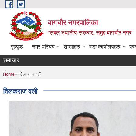
Skip to main content
बागचौर नगरपालिका
“सबल स्थानीय सरकार, समृद्द बागचौर नगर”
गृहपृष्ठ
नगर परिचय
शाखाहरु
वडा ‍कार्यालयहरु
प्र
समाचार
You are here
Home
» तिलकराज वली
तिलकराज वली