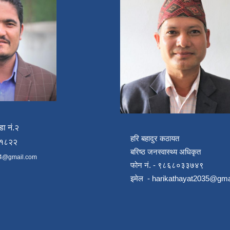
डा नं.२
हरि बहादुर कठायत
४१८२२
बरिष्ठ जनस्वास्थ्य अधिकृत
4@gmail.com
फोन नं. - ९८६८०३३७४९
इमेल -
harikathayat2035@gma