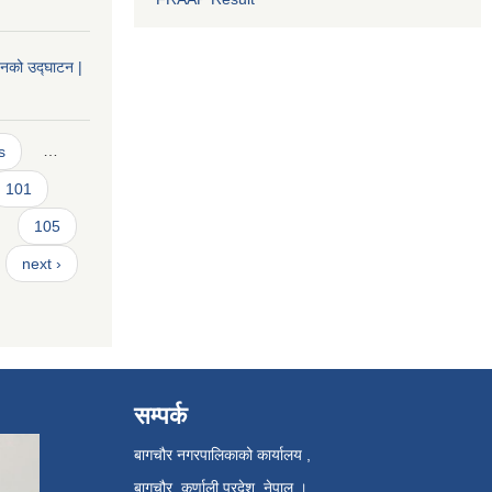
वनको उद्घाटन |
s
…
101
105
next ›
सम्पर्क
बागचौर नगरपालिकाको कार्यालय ,
बागचौर, कर्णाली प्रदेश, नेपाल ।