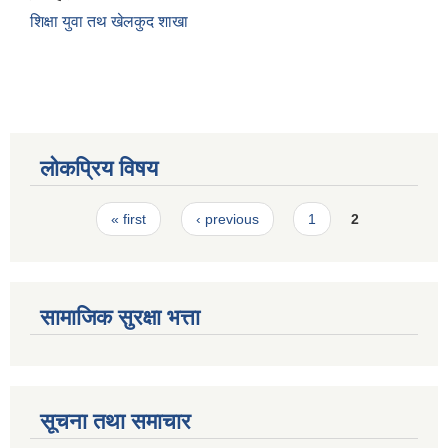
शिक्षा युवा तथ खेलकुद शाखा
स्मार्टपालिका बागचौर (Integrated digital profile & smart palika bagchaur)
लोकप्रिय विषय
Pages
« first
‹ previous
1
2
सामाजिक सुरक्षा भत्ता
सूचना तथा समाचार