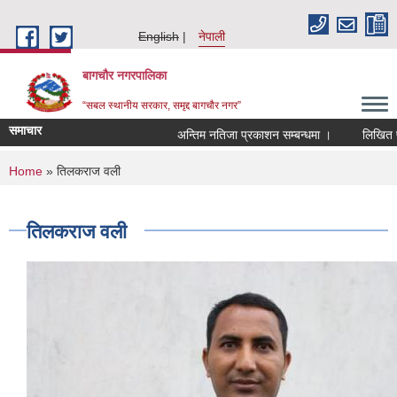
Skip to main content
English
नेपाली
बागचौर नगरपालिका
“सबल स्थानीय सरकार, समृद्द बागचौर नगर”
समाचार
अन्तिम नतिजा प्रकाशन सम्बन्धमा ।
लिखित परीक
You are here
Home
» तिलकराज वली
तिलकराज वली