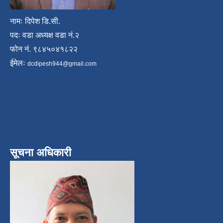
नामः दिपेश डि.सी.
पदः वडा अध्यक्ष वडा नं.२
फोन नं. ९८४५०४१८२२
ईमेलः
dcdipesh944@gmail.com
सूचना अधिकारी