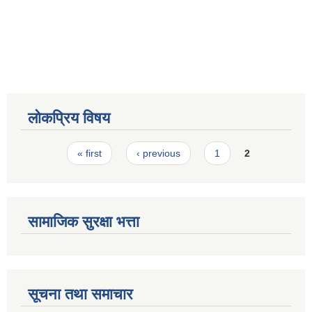
स्मार्टपालिका बागचौर (Integrated digital profile & smart palika bagchaur)
लोकप्रिय विषय
Pages
« first
‹ previous
1
2
सामाजिक सुरक्षा भत्ता
सूचना तथा समाचार