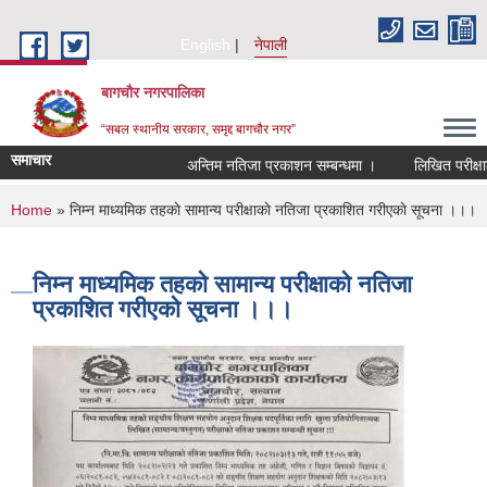
Skip to main content
English
नेपाली
बागचौर नगरपालिका
“सबल स्थानीय सरकार, समृद्द बागचौर नगर”
समाचार
अन्तिम नतिजा प्रकाशन सम्बन्धमा ।
लिखित परीक्षाको
You are here
Home
» निम्न माध्यमिक तहकाे सामान्य परीक्षाकाे नतिजा प्रकाशित गरीएकाे सूचना ।।।
निम्न माध्यमिक तहकाे सामान्य परीक्षाकाे नतिजा
प्रकाशित गरीएकाे सूचना ।।।