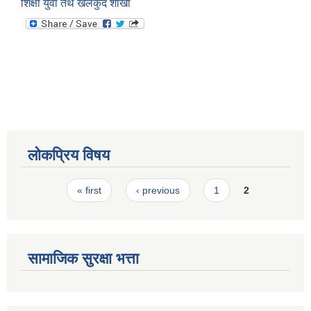
शिक्षा युवा तथ खेलकुद शाखा
स्मार्टपालिका बागचौर (Integrated digital profile & smart palika bagchaur)
लोकप्रिय विषय
Pages
« first
‹ previous
1
2
सामाजिक सुरक्षा भत्ता