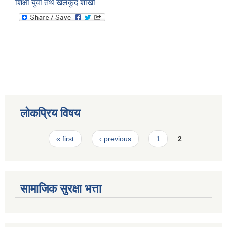
शिक्षा युवा तथ खेलकुद शाखा
स्मार्टपालिका बागचौर (Integrated digital profile & smart palika bagchaur)
लोकप्रिय विषय
Pages
« first
‹ previous
1
2
सामाजिक सुरक्षा भत्ता