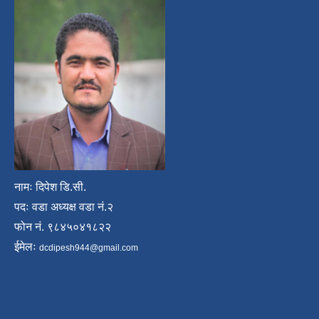
नामः दिपेश डि.सी.
पदः वडा अध्यक्ष वडा नं.२
फोन नं. ९८४५०४१८२२
ईमेलः
dcdipesh944@gmail.com