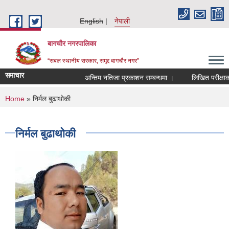
Skip to main content
English
नेपाली
बागचौर नगरपालिका
“सबल स्थानीय सरकार, समृद्द बागचौर नगर”
समाचार
अन्तिम नतिजा प्रकाशन सम्बन्धमा ।
लिखित परीक्षाको 
You are here
Home
» निर्मल बुढाथोकी
निर्मल बुढाथोकी