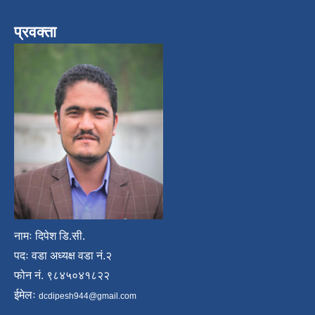
प्रवक्ता
नामः दिपेश डि.सी.
पदः वडा अध्यक्ष वडा नं.२
फोन नं. ९८४५०४१८२२
ईमेलः
dcdipesh944@gmail.com