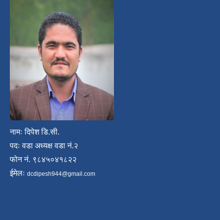
नामः दिपेश डि.सी.
पदः वडा अध्यक्ष वडा नं.२
फोन नं. ९८४५०४१८२२
ईमेलः
dcdipesh944@gmail.com