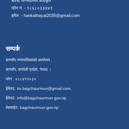
बरिष्ठ जनस्वास्थ्य अधिकृत
फोन नं. - ९८६८०३३७४९
इमेल -
harikathayat2035@gmail.com
सम्पर्क
बागचौर नगरपालिकाको कार्यालय ,
बागचौर, कर्णाली प्रदेश, नेपाल ।
फोन : ०८८४१२०३५
ईमेल1:
ito.bagchaurmun@gmail.com
,
ईमेल2:
info@bagchaurmun.gov.np
वे‍बसाईट: bagchaurmun.gov.np