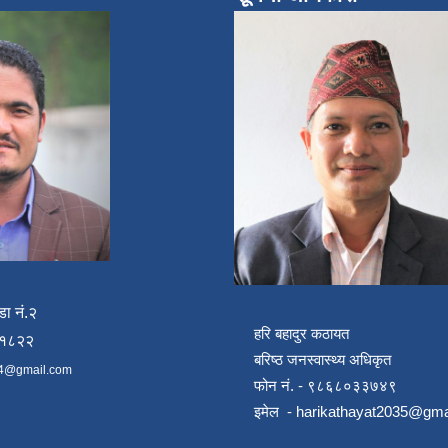
डा नं.२
हरि बहादुर कठायत
४१८२२
बरिष्ठ जनस्वास्थ्य अधिकृत
4@gmail.com
फोन नं. - ९८६८०३३७४९
इमेल -
harikathayat2035@gma